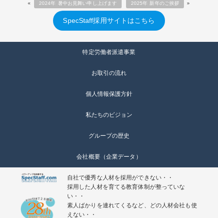
«
2024年 暑中お見舞い申し上げます
2025年 新年のご挨拶
»
SpecStaff採用サイトはこちら
特定労働者派遣事業
お取引の流れ
個人情報保護方針
私たちのビジョン
グループの歴史
会社概要（企業データ）
自社で優秀な人材を採用ができない・・
採用した人材を育てる教育体制が整っていな
い・・
素人ばかりを連れてくるなど、どの人材会社も使
えない・・