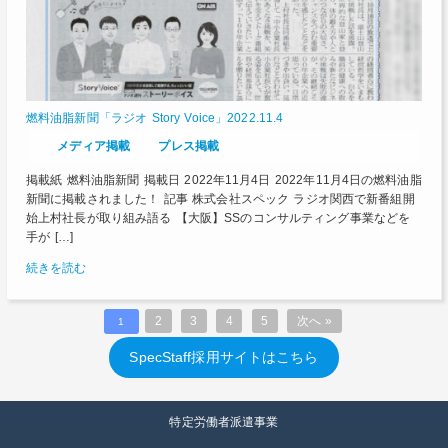
燃料油脂新聞「ラジオ Story Voice」2022.11.4
メディア掲載
プレス掲載
掲載紙 燃料油脂新聞 掲載日 2022年11月4日 2022年11月4日の燃料油脂
新聞に掲載されました！ 記事 株式会社スペック ラジオ関西で新番組開
始上村社長が取り組み語る 【大阪】SSのコンサルティング事業などを
手が […]
続きを読む
2
3
4
5
次へ »
1
SpecStaff採用サイトはこちら
特定労働者派遣事業