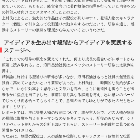
らのレポート資料をもとに、皆の前で独自の意見を発表して参加者で理解を深
めていくのだ。もともと、経営者向けに著作執筆の指導を行っていた内容をSS
の幹部人材向けにカスタマイズしたとのこと。
上村氏によると、魅力的な作品はその配役が判りやすく、登場人物のキャラク
ター（個性）が引き立って役割通りの動きをするのだという。研修を通し、感
動するストーリーの展開を理屈から学んでいくというわけだ。
アイディアを生み出す段階からアイディアを実践する
ステージへ
「これまでの研修の概念を変えてくれた。何より成長の度合いがレポートから
顕著に読み取れる」と、浪田昌治社長はスペックのストーリー研修に太鼓判を
押す。
精神論に終始する型通りの研修が多いなか、浪田石油はもっと社員の創造性を
独自に高めていきたいという要望があった。上村氏は、「時間的な制約が多い
なかで、いかに効率よく思考力と文章力を高め、さらに創造性を養うことが出
来るかに焦点を当てました。事前に毎月異なる課題を与え、思い思いのページ
でじっくり向き合ってもらうことで、意識の面でもゆとりができたのだと思い
ます」と話す。
レポートでは、主に登場人物の役割について、誰が主人公で、どの人物が物語
の展開に影響を与えるキーマンなのかを考えてもらう。配役のみならず、シナ
リオやカット割りからの分析も加えてもらい、ストーリーを俯瞰的に見つめる
習慣をつけさせる。
ちなみに、物語の配役は、人の感情を投影したキャラクター（個性的な役回