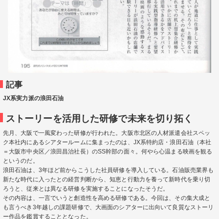
記事
JX系実力派の浪田石油
ストーリーを活用した研修で未来を切り拓く
先月、大阪で一風変わった研修が行われた。大阪市北区の人材派遣会社スペッ
ク本社内にあるシアタールームに集まったのは、JX系特約店・浪田石油（本社
＝大阪市中央区／浪田昌治社長）のSS幹部の面々。何やら心温まる映画を観る
というのだ。
浪田石油は、3年ほど前からこうした社員研修を導入している。石油販売業界も
新たな時代に入ったとの経営判断から、知恵と行動力を養って新時代を乗り切
ろうと、従来とは異なる研修を実施することになったそうだ。
その内容は、一言でいうと創造性を高める研修である。今回は、その集大成と
も言うべき3年越しの課題研修で、大画面のシアターに出向いて良質なストーリ
ー作品を鑑賞することとなった。