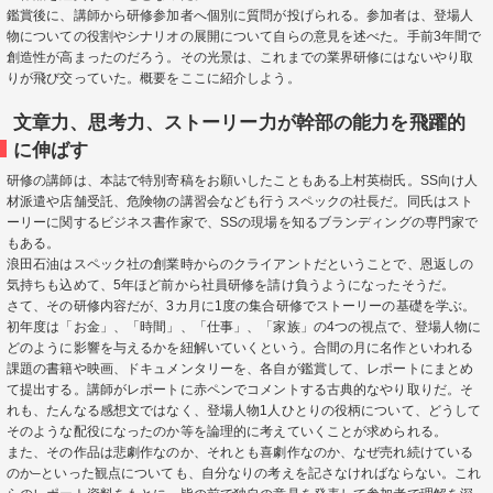
鑑賞後に、講師から研修参加者へ個別に質問が投げられる。参加者は、登場人
物についての役割やシナリオの展開について自らの意見を述べた。手前3年間で
創造性が高まったのだろう。その光景は、これまでの業界研修にはないやり取
りが飛び交っていた。概要をここに紹介しよう。
文章力、思考力、ストーリー力が幹部の能力を飛躍的
に伸ばす
研修の講師は、本誌で特別寄稿をお願いしたこともある上村英樹氏。SS向け人
材派遣や店舗受託、危険物の講習会なども行うスペックの社長だ。同氏はスト
ーリーに関するビジネス書作家で、SSの現場を知るブランディングの専門家で
もある。
浪田石油はスペック社の創業時からのクライアントだということで、恩返しの
気持ちも込めて、5年ほど前から社員研修を請け負うようになったそうだ。
さて、その研修内容だが、3カ月に1度の集合研修でストーリーの基礎を学ぶ。
初年度は「お金」、「時間」、「仕事」、「家族」の4つの視点で、登場人物に
どのように影響を与えるかを紐解いていくという。合間の月に名作といわれる
課題の書籍や映画、ドキュメンタリーを、各自が鑑賞して、レポートにまとめ
て提出する。講師がレポートに赤ペンでコメントする古典的なやり取りだ。そ
れも、たんなる感想文ではなく、登場人物1人ひとりの役柄について、どうして
そのような配役になったのか等を論理的に考えていくことが求められる。
また、その作品は悲劇作なのか、それとも喜劇作なのか、なぜ売れ続けている
のか–といった観点についても、自分なりの考えを記さなければならない。これ