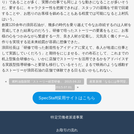
り）であることが多く、実際の仕事でも同じような動きになることが多いそう
だ。要するに、キャラクター性を把握できれば、スタッフの退職を寸前で回避
することや、お怒りのお客様を鎮めることもある程度では可能になると上村氏
はいう。
創業120余年の浪田石油が、幾多の時代を乗り越えて今なお存続するのは人材を
育成してきた結果なのだろう。研修で培ったストーリーの要素をもとに、お客
様の心をつかみながら繁盛する一方、良き人材が定着し、元気良く働くチーム
作りを実現する近未来絵図が容易に想像できた。
浪田社長は「研修で培った創造性をアイディアに変えて、各人が地道に仕事と
して実践していくだろう」と期待をにじませる。その布石として、これまでの
机上型集合研修から、いかに店舗でストーリーを活用できるかをアドバイスす
る実践型指導研修へと要望も移行しているそうだ。まるで映画のような感動す
るストーリーが浪田石油の店舗で体験できる日も近いかもしれない。
«
燃料油脂新聞「ストーリー経営研修」 2015.06.22
産業新潮「なるには學問堂」
2015.07.01
»
SpecStaff採用サイトはこちら
特定労働者派遣事業
お取引の流れ