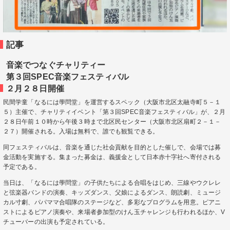
記事
音楽でつなぐチャリティー
第３回SPEC音楽フェスティバル
２月２８日開催
民間学童「なるには學問堂」を運営するスペック（大阪市北区太融寺町５－１
５）主催で、チャリティイベント「第３回SPEC音楽フェスティバル」が、２月
２８日午前１０時から午後３時まで北区民センター（大阪市北区扇町２－１－
２７）開催される。入場は無料で、誰でも観覧できる。
同フェスティバルは、音楽を通じた社会貢献を目的とした催しで、会場では募
金活動を実施する。集まった募金は、義援金として日本赤十字社へ寄付される
予定である。
当日は、「なるには學問堂」の子供たちによる合唱をはじめ、三線やウクレレ
と弦楽器バンドの演奏、キッズダンス、父娘によるダンス、朗読劇、ミュージ
カル寸劇、パパママ合唱隊のステージなど、多彩なプログラムを用意。ピアニ
ストによるピアノ演奏や、来場者参加型のけん玉チャレンジも行われるほか、V
チューバーの出演も予定されている。