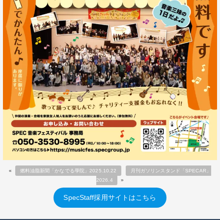
«
燃料油脂新聞「かなでる學院」2025.10.22
月刊ガソリンスタンド「SPECAR」
2026.4
»
SpecStaff採用サイトはこちら