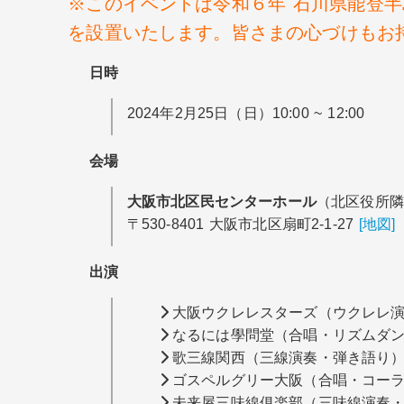
※このイベントは令和６年 石川県能登
を設置いたします。皆さまの心づけもお
日時
2024年2月25日（日）10:00 ~ 12:00
会場
大阪市北区民センターホール
（北区役所隣
〒530-8401 大阪市北区扇町2-1-27
[地図]
出演
大阪ウクレレスターズ（ウクレレ
なるには學問堂（合唱・リズムダ
歌三線関西（三線演奏・弾き語り
ゴスペルグリー大阪（合唱・コー
未来屋三味線俱楽部（三味線演奏