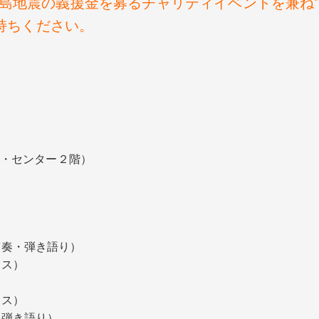
半島地震の義援金を募るチャリティイベントを兼ね
持ちください。
・センター２階）
演奏・弾き語り）
ンス）
）
ラス）
・弾き語り）