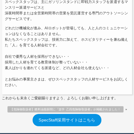
スペックスタッフは、主にガソリンスタンドに即戦力スタッフを派遣するマ
ンスリー派遣サービスと
深夜時間帯または全営業時間帯の営業を受託運営する専門のアウトソーシン
グサービスです。
どれだけ機械化が進み、AIロボットが登場しても、人と人のコミュニケーシ
ョンはなくなることはありません。
私たちスペックスタッフは、技術力に加えて、ホスピタリティーを兼ね備え
た「人」を育てる人材会社です。
自社で優秀な人材を採用ができない・・
採用した人材を育てる教育体制が整っていない・・
素人ばかりを連れてくる派遣など、どの人材会社も使えない・・
とお悩みの事業主さまは、ぜひスペックスタッフの人材サービスをお試しく
ださい。
これからも末永くご愛顧賜りますよう、よろしくお願い申し上げます。
【危険物取扱者】燃料油脂新聞に『楽学 乙四危険物取扱者』が掲載されました！
»
SpecStaff採用サイトはこちら