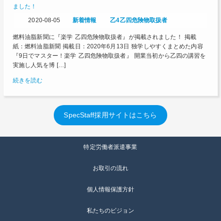
ました！
2020-08-05
新着情報
乙4
乙四
危険物取扱者
燃料油脂新聞に『楽学 乙四危険物取扱者』が掲載されました！ 掲載
紙：燃料油脂新聞 掲載日：2020年6月13日 独学しやすくまとめた内容
『9日でマスター！楽学 乙四危険物取扱者』 開業当初から乙四の講習を
実施し人気を博 […]
続きを読む
SpecStaff採用サイトはこちら
特定労働者派遣事業
お取引の流れ
個人情報保護方針
私たちのビジョン