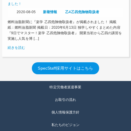
ました！
2020-08-05
新着情報
乙4
乙四
危険物取扱者
燃料油脂新聞に『楽学 乙四危険物取扱者』が掲載されました！ 掲載
紙：燃料油脂新聞 掲載日：2020年6月13日 独学しやすくまとめた内容
『9日でマスター！楽学 乙四危険物取扱者』 開業当初から乙四の講習を
実施し人気を博 […]
続きを読む
SpecStaff採用サイトはこちら
特定労働者派遣事業
お取引の流れ
個人情報保護方針
私たちのビジョン