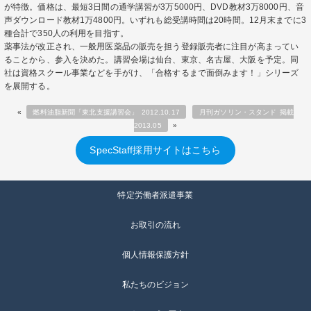
が特徴。価格は、最短3日間の通学講習が3万5000円、DVD教材3万8000円、音
声ダウンロード教材1万4800円。いずれも総受講時間は20時間。12月末までに3
種合計で350人の利用を目指す。
薬事法が改正され、一般用医薬品の販売を担う登録販売者に注目が高まってい
ることから、参入を決めた。講習会場は仙台、東京、名古屋、大阪を予定。同
社は資格スクール事業などを手がけ、「合格するまで面倒みます！」シリーズ
を展開する。
«
燃料油脂新聞「東北支援講習会」 2012.10.17
月刊ガソリン・スタンド 掲載
2013.05
»
SpecStaff採用サイトはこちら
特定労働者派遣事業
お取引の流れ
個人情報保護方針
私たちのビジョン